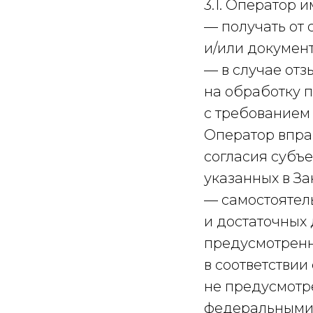
3.1. Оператор и
— получать от
и/или докумен
— в случае от
на обработку 
с требованием
Оператор впра
согласия субъ
указанных в За
— самостоятел
и достаточных
предусмотренн
в соответствии
не предусмотр
федеральными 