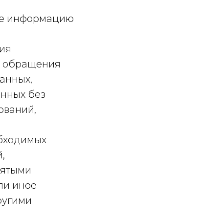
ые информацию
сия
я обращения
анных,
анных без
ований,
обходимых
,
нятыми
ли иное
ругими