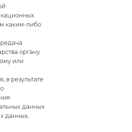
ой
икационных
ым каким-либо
ередача
рства органу
кому или
, в результате
но
ния
альных данных
х данных.