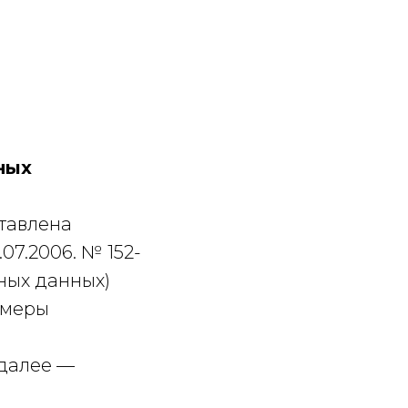
ных
тавлена
07.2006. № 152-
ных данных)
 меры
далее —