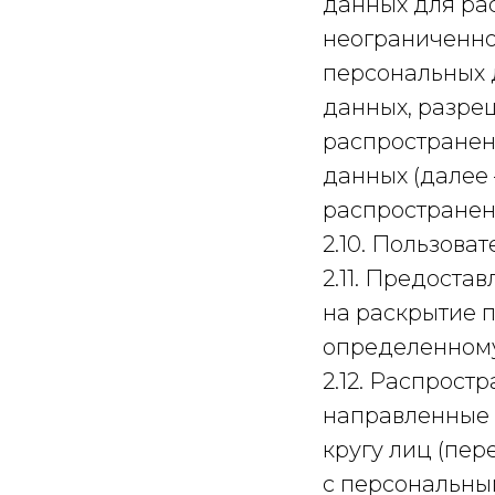
данных для ра
неограниченно
персональных 
данных, разре
распространен
данных (далее
распространен
2.10. Пользова
2.11. Предост
на раскрытие 
определенному
2.12. Распрос
направленные 
кругу лиц (пе
с персональны