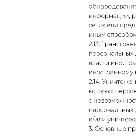
обнародование
информации, 
сетях или пре
иным способом
2.13. Трансгр
персональных 
власти иностр
иностранному 
2.14. Уничтоже
которых персо
с невозможнос
персональных 
и/или уничтож
3. Основные п