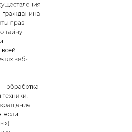
осуществления
и гражданина
иты прав
ю тайну.
и
 всей
елях веб-
 — обработка
 техники.
екращение
, если
ых).