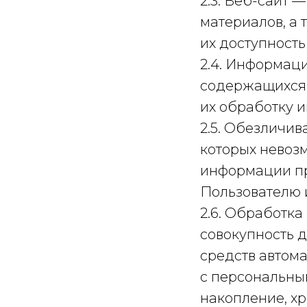
2.3. Веб-сайт
материалов, а
их доступность
2.4. Информац
содержащихся 
их обработку 
2.5. Обезличив
которых невоз
информации пр
Пользователю 
2.6. Обработк
совокупность 
средств автома
с персональны
накопление, хр