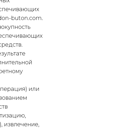
нных
беспечивающих
/don-buton.com.
вокупность
беспечивающих
средств.
езультате
лнительной
ретному
операция) или
ьзованием
ств
атизацию,
, извлечение,