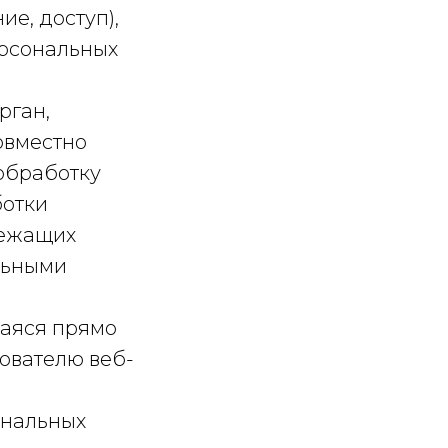
е, доступ),
ерсональных
рган,
овместно
обработку
ботки
лежащих
льными
щаяся прямо
ователю веб-
ональных