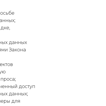
росьбе
анных;
дке,
ьных данных
иями Закона
ектов
мую
апроса;
ченный доступ
ных данных;
меры для