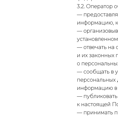
3.2. Оператор о
— предоставля
информацию, к
— организовыв
установленном
— отвечать на
и их законных 
о персональны
— сообщать в 
персональных 
информацию в т
— публиковать
к настоящей П
— принимать п