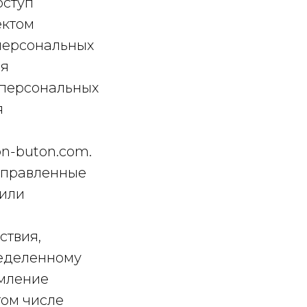
оступ
ектом
 персональных
ля
 персональных
я
on-buton.com.
направленные
 или
ствия,
ределенному
омление
том числе